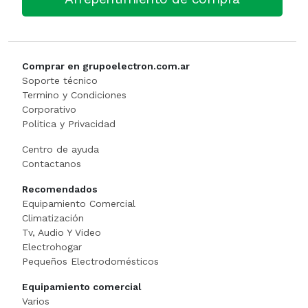
Cortadora De Fiambre
Tostadoras
PISTOLAS DE CALO
Dispenser
WAFFLERA
Rotomartillo
Comprar en grupoelectron.com.ar
Embutidora
Sensitiva
Soporte técnico
Termino y Condiciones
Corporativo
Envasadora Al Vacio
SET HERRAMIENT
Politica y Privacidad
EXHIBIDORES DE VIDRI
Sierras Circulares
Centro de ayuda
Contactanos
Exprimidoras / Jugueras
SIERRAS SABL
Recomendados
Equipamiento Comercial
Extractor
SOLDADOR
Climatización
Tv, Audio Y Video
FERMENTADORA
SOPLADOR
Electrohogar
Pequeños Electrodomésticos
FILETEADOR
Taladro
Equipamiento comercial
Varios
Freidora