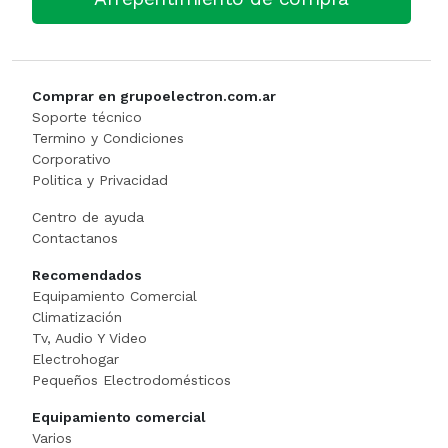
Cortadora De Fiambre
Tostadoras
PISTOLAS DE CALO
Dispenser
WAFFLERA
Rotomartillo
Comprar en grupoelectron.com.ar
Embutidora
Sensitiva
Soporte técnico
Termino y Condiciones
Corporativo
Envasadora Al Vacio
SET HERRAMIENT
Politica y Privacidad
EXHIBIDORES DE VIDRI
Sierras Circulares
Centro de ayuda
Contactanos
Exprimidoras / Jugueras
SIERRAS SABL
Recomendados
Equipamiento Comercial
Extractor
SOLDADOR
Climatización
Tv, Audio Y Video
FERMENTADORA
SOPLADOR
Electrohogar
Pequeños Electrodomésticos
FILETEADOR
Taladro
Equipamiento comercial
Varios
Freidora