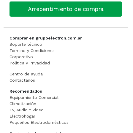
Arrepentimiento de compra
Caja Monedera
Jarra Electrica
ESCALERA
Carlitera
Licuadoras
GENERADORE
Comprar en grupoelectron.com.ar
Carteles Led
Licuadoras
Hidrolavadora
Soporte técnico
Termino y Condiciones
CHANGO AUTOSERVICI
Maquinas De Coser
INFLADORES
Corporativo
Politica y Privacidad
Churrera / Rellenadora De
Minipimer
Lijadora
Centro de ayuda
Contactanos
Cocina Industrial
Pavas / Jarras Electricas
Maquinas Y Herramientas
Recomendados
CONSERVADORA DE HIEL
Planchas
Motoguada
Equipamiento Comercial
Climatización
Tv, Audio Y Video
CONTADORA BILLET
Procesadoras / Picadoras
Motosierra
Electrohogar
Pequeños Electrodomésticos
Cortador De Papa
Sandwichera
NIVEL LASE