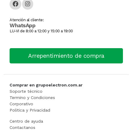
GUANTE
Atención al cliente:
WhatsApp
Hamburguesera
LU-VI de 8:00 a 12:00 y 15:00 a 19:00
HERVIDOR DE PAST
Horno Industrial
Arrepentimiento de compra
IMPRESORA TIKE
Licuadora
Comprar en grupoelectron.com.ar
Soporte técnico
Lomitera
Termino y Condiciones
Corporativo
Politica y Privacidad
Lunchonette
Centro de ayuda
Mesa De Trabajo
Contactanos