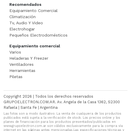
Recomendados
MEZCLADORA
Equipamiento Comercial
Climatización
MICROONDA INDUSTRIAL
Tv, Audio Y Video
Electrohogar
Minipimer
Pequeños Electrodomésticos
Equipamiento comercial
Multiprocesadora
Varios
Heladeras Y Freezer
PANADERI
Ventiladores
Herramientas
Panchera
Piletas
PELADORA DE PAPA
Copyright 2026 | Todos los derechos reservados
Picadora
GRUPOELECTRON.COM.AR. Av. Angela de la Casa 1362, S2300
Rafaela | Santa Fe | Argentina
Las fotos son a modo ilustrativo. La venta de cualquiera de los productos
Plancha Grill
publicados está sujeta a la verificación de stock. Los precios online y los
planes de financiación para los productos presentados/publicados en
www.grupoelectron.com.ar son válidos exclusivamente para la compra vía
Porta Bobinas Doble
internet en las páginas antes mencionadas.Las especificaciones técnicas y