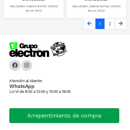
HELADERA USMAN BATEA VIDRIO
HELADERA USMAN BATEA VIDRIO
BAJO 1500
BAJO 2000
GUANTE
1
2
Hamburguesera
HERVIDOR DE PAST
Horno Industrial
IMPRESORA TIKE
Licuadora
Atención al cliente:
WhatsApp
LU-VI de 8:00 a 12:00 y 15:00 a 19:00
Lomitera
Lunchonette
Arrepentimiento de compra
Mesa De Trabajo