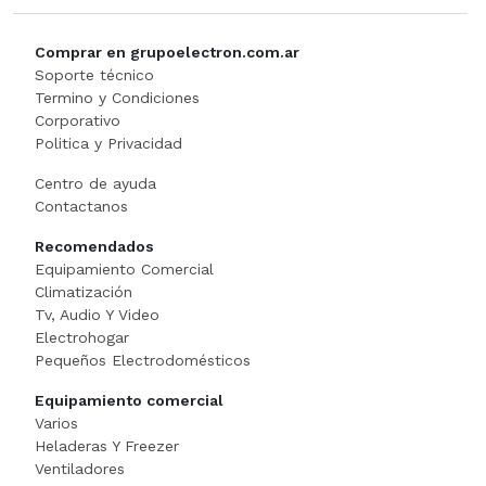
MEZCLADORA
Comprar en grupoelectron.com.ar
MICROONDA INDUSTRIAL
Soporte técnico
Termino y Condiciones
Minipimer
Corporativo
Politica y Privacidad
Multiprocesadora
Centro de ayuda
Contactanos
PANADERI
Recomendados
Equipamiento Comercial
Panchera
Climatización
Tv, Audio Y Video
PELADORA DE PAPA
Electrohogar
Pequeños Electrodomésticos
Picadora
Equipamiento comercial
Varios
Plancha Grill
Heladeras Y Freezer
Ventiladores
Porta Bobinas Doble