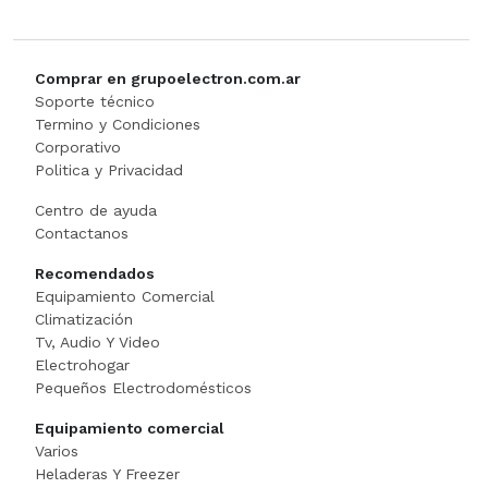
GUANTE
Comprar en grupoelectron.com.ar
Hamburguesera
Soporte técnico
Termino y Condiciones
Corporativo
HERVIDOR DE PAST
Politica y Privacidad
Horno Industrial
Centro de ayuda
Contactanos
IMPRESORA TIKE
Recomendados
Equipamiento Comercial
Licuadora
Climatización
Tv, Audio Y Video
Lomitera
Electrohogar
Pequeños Electrodomésticos
Lunchonette
Equipamiento comercial
Varios
Mesa De Trabajo
Heladeras Y Freezer