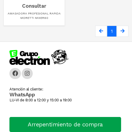
Consultar
Cortadora De Fiambre
Tostadoras
PISTOLAS DE CALO
AMASADORA PROFESIONAL RAPIDA
MORETTI MIXER60
Dispenser
WAFFLERA
Rotomartillo
1
Embutidora
Sensitiva
Envasadora Al Vacio
SET HERRAMIENT
EXHIBIDORES DE VIDRI
Sierras Circulares
Exprimidoras / Jugueras
SIERRAS SABL
Extractor
SOLDADOR
Atención al cliente:
WhatsApp
LU-VI de 8:00 a 12:00 y 15:00 a 19:00
FERMENTADORA
SOPLADOR
FILETEADOR
Taladro
Arrepentimiento de compra
Freidora