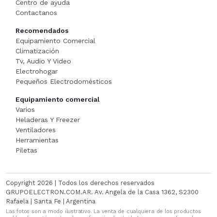
Centro de ayuda
Cortadora De Fiambre
Tostadoras
PISTOLAS DE CALO
Contactanos
Recomendados
Dispenser
WAFFLERA
Rotomartillo
Equipamiento Comercial
Climatización
Embutidora
Sensitiva
Tv, Audio Y Video
Electrohogar
Envasadora Al Vacio
SET HERRAMIENT
Pequeños Electrodomésticos
Equipamiento comercial
EXHIBIDORES DE VIDRI
Sierras Circulares
Varios
Heladeras Y Freezer
Exprimidoras / Jugueras
SIERRAS SABL
Ventiladores
Herramientas
Extractor
SOLDADOR
Piletas
FERMENTADORA
SOPLADOR
Copyright 2026 | Todos los derechos reservados
FILETEADOR
Taladro
GRUPOELECTRON.COM.AR. Av. Angela de la Casa 1362, S2300
Rafaela | Santa Fe | Argentina
Las fotos son a modo ilustrativo. La venta de cualquiera de los productos
Freidora