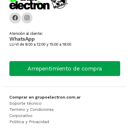
Caja Monedera
Jarra Electrica
ESCALERA
Carlitera
Licuadoras
GENERADORE
Atención al cliente:
WhatsApp
Carteles Led
Licuadoras
Hidrolavadora
LU-VI de 8:00 a 12:00 y 15:00 a 19:00
CHANGO AUTOSERVICI
Maquinas De Coser
INFLADORES
Arrepentimiento de compra
Churrera / Rellenadora De
Minipimer
Lijadora
Cocina Industrial
Pavas / Jarras Electricas
Maquinas Y Herramientas
CONSERVADORA DE HIEL
Planchas
Motoguada
Comprar en grupoelectron.com.ar
Soporte técnico
CONTADORA BILLET
Procesadoras / Picadoras
Motosierra
Termino y Condiciones
Corporativo
Politica y Privacidad
Cortador De Papa
Sandwichera
NIVEL LASE