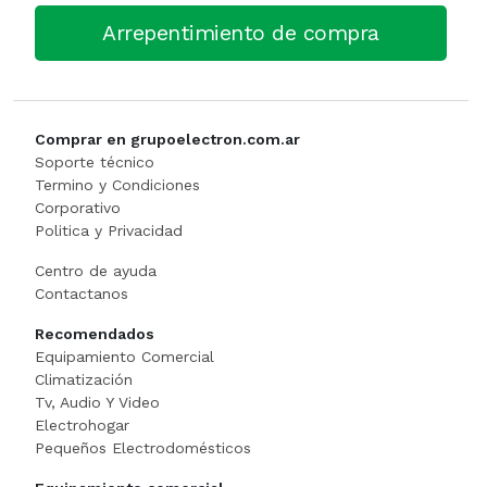
Arrepentimiento de compra
Caja Monedera
Jarra Electrica
ESCALERA
Carlitera
Licuadoras
GENERADORE
Comprar en grupoelectron.com.ar
Carteles Led
Licuadoras
Hidrolavadora
Soporte técnico
Termino y Condiciones
CHANGO AUTOSERVICI
Maquinas De Coser
INFLADORES
Corporativo
Politica y Privacidad
Churrera / Rellenadora De
Minipimer
Lijadora
Centro de ayuda
Contactanos
Cocina Industrial
Pavas / Jarras Electricas
Maquinas Y Herramientas
Recomendados
CONSERVADORA DE HIEL
Planchas
Motoguada
Equipamiento Comercial
Climatización
Tv, Audio Y Video
CONTADORA BILLET
Procesadoras / Picadoras
Motosierra
Electrohogar
Pequeños Electrodomésticos
Cortador De Papa
Sandwichera
NIVEL LASE