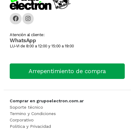
Caja Monedera
Jarra Electrica
ESCALERA
Carlitera
Licuadoras
GENERADORE
Atención al cliente:
WhatsApp
Carteles Led
Licuadoras
Hidrolavadora
LU-VI de 8:00 a 12:00 y 15:00 a 19:00
CHANGO AUTOSERVICI
Maquinas De Coser
INFLADORES
Arrepentimiento de compra
Churrera / Rellenadora De
Minipimer
Lijadora
Cocina Industrial
Pavas / Jarras Electricas
Maquinas Y Herramientas
CONSERVADORA DE HIEL
Planchas
Motoguada
Comprar en grupoelectron.com.ar
Soporte técnico
CONTADORA BILLET
Procesadoras / Picadoras
Motosierra
Termino y Condiciones
Corporativo
Politica y Privacidad
Cortador De Papa
Sandwichera
NIVEL LASE