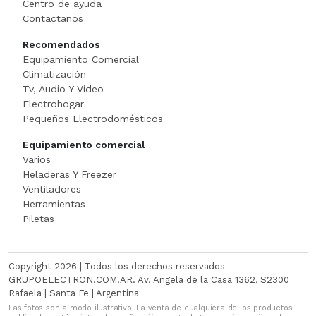
Centro de ayuda
Cortadora De Fiambre
Tostadoras
PISTOLAS DE CALO
Contactanos
Recomendados
Dispenser
WAFFLERA
Rotomartillo
Equipamiento Comercial
Climatización
Embutidora
Sensitiva
Tv, Audio Y Video
Electrohogar
Envasadora Al Vacio
SET HERRAMIENT
Pequeños Electrodomésticos
Equipamiento comercial
EXHIBIDORES DE VIDRI
Sierras Circulares
Varios
Heladeras Y Freezer
Exprimidoras / Jugueras
SIERRAS SABL
Ventiladores
Herramientas
Extractor
SOLDADOR
Piletas
FERMENTADORA
SOPLADOR
Copyright 2026 | Todos los derechos reservados
FILETEADOR
Taladro
GRUPOELECTRON.COM.AR. Av. Angela de la Casa 1362, S2300
Rafaela | Santa Fe | Argentina
Las fotos son a modo ilustrativo. La venta de cualquiera de los productos
Freidora