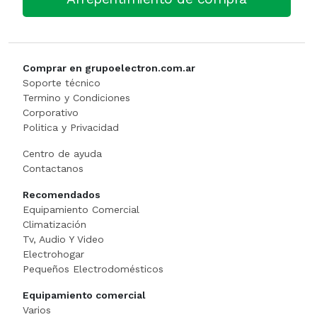
Cortadora De Fiambre
Tostadoras
PISTOLAS DE CALO
Dispenser
WAFFLERA
Rotomartillo
Comprar en grupoelectron.com.ar
Embutidora
Sensitiva
Soporte técnico
Termino y Condiciones
Corporativo
Envasadora Al Vacio
SET HERRAMIENT
Politica y Privacidad
EXHIBIDORES DE VIDRI
Sierras Circulares
Centro de ayuda
Contactanos
Exprimidoras / Jugueras
SIERRAS SABL
Recomendados
Equipamiento Comercial
Extractor
SOLDADOR
Climatización
Tv, Audio Y Video
FERMENTADORA
SOPLADOR
Electrohogar
Pequeños Electrodomésticos
FILETEADOR
Taladro
Equipamiento comercial
Varios
Freidora