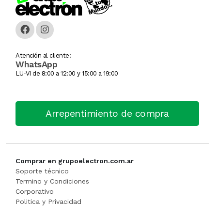
Caja Monedera
Jarra Electrica
ESCALERA
Carlitera
Licuadoras
GENERADORE
Atención al cliente:
WhatsApp
Carteles Led
Licuadoras
Hidrolavadora
LU-VI de 8:00 a 12:00 y 15:00 a 19:00
CHANGO AUTOSERVICI
Maquinas De Coser
INFLADORES
Arrepentimiento de compra
Churrera / Rellenadora De
Minipimer
Lijadora
Cocina Industrial
Pavas / Jarras Electricas
Maquinas Y Herramientas
CONSERVADORA DE HIEL
Planchas
Motoguada
Comprar en grupoelectron.com.ar
Soporte técnico
CONTADORA BILLET
Procesadoras / Picadoras
Motosierra
Termino y Condiciones
Corporativo
Politica y Privacidad
Cortador De Papa
Sandwichera
NIVEL LASE