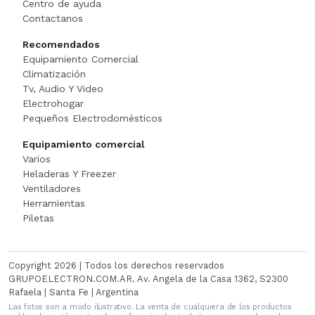
Centro de ayuda
Cortadora De Fiambre
Tostadoras
PISTOLAS DE CALO
Contactanos
Recomendados
Dispenser
WAFFLERA
Rotomartillo
Equipamiento Comercial
Climatización
Embutidora
Sensitiva
Tv, Audio Y Video
Electrohogar
Envasadora Al Vacio
SET HERRAMIENT
Pequeños Electrodomésticos
Equipamiento comercial
EXHIBIDORES DE VIDRI
Sierras Circulares
Varios
Heladeras Y Freezer
Exprimidoras / Jugueras
SIERRAS SABL
Ventiladores
Herramientas
Extractor
SOLDADOR
Piletas
FERMENTADORA
SOPLADOR
Copyright 2026 | Todos los derechos reservados
FILETEADOR
Taladro
GRUPOELECTRON.COM.AR. Av. Angela de la Casa 1362, S2300
Rafaela | Santa Fe | Argentina
Las fotos son a modo ilustrativo. La venta de cualquiera de los productos
Freidora