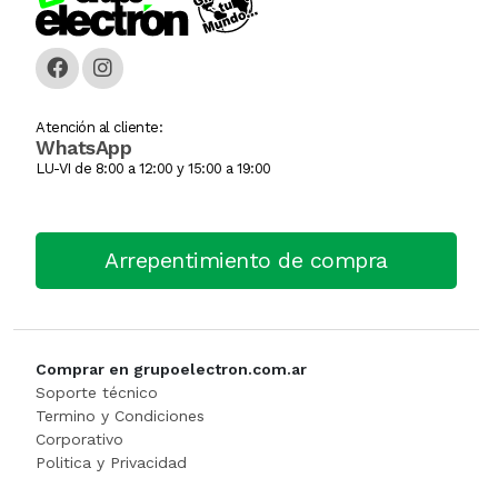
Caja Monedera
Jarra Electrica
ESCALERA
Carlitera
Licuadoras
GENERADORE
Atención al cliente:
WhatsApp
Carteles Led
Licuadoras
Hidrolavadora
LU-VI de 8:00 a 12:00 y 15:00 a 19:00
CHANGO AUTOSERVICI
Maquinas De Coser
INFLADORES
Arrepentimiento de compra
Churrera / Rellenadora De
Minipimer
Lijadora
Cocina Industrial
Pavas / Jarras Electricas
Maquinas Y Herramientas
CONSERVADORA DE HIEL
Planchas
Motoguada
Comprar en grupoelectron.com.ar
Soporte técnico
CONTADORA BILLET
Procesadoras / Picadoras
Motosierra
Termino y Condiciones
Corporativo
Politica y Privacidad
Cortador De Papa
Sandwichera
NIVEL LASE