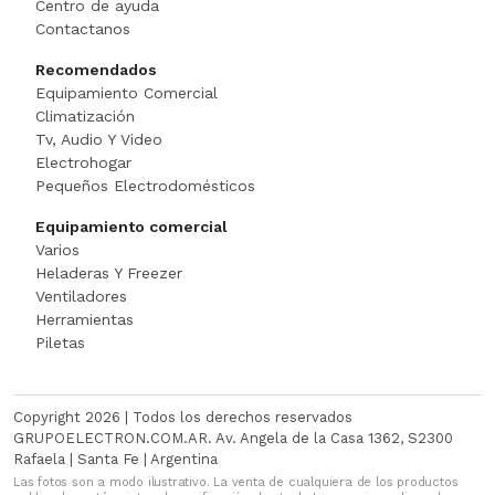
Centro de ayuda
Cortadora De Fiambre
Tostadoras
PISTOLAS DE CALO
Contactanos
Recomendados
Dispenser
WAFFLERA
Rotomartillo
Equipamiento Comercial
Climatización
Embutidora
Sensitiva
Tv, Audio Y Video
Electrohogar
Envasadora Al Vacio
SET HERRAMIENT
Pequeños Electrodomésticos
Equipamiento comercial
EXHIBIDORES DE VIDRI
Sierras Circulares
Varios
Heladeras Y Freezer
Exprimidoras / Jugueras
SIERRAS SABL
Ventiladores
Herramientas
Extractor
SOLDADOR
Piletas
FERMENTADORA
SOPLADOR
Copyright 2026 | Todos los derechos reservados
FILETEADOR
Taladro
GRUPOELECTRON.COM.AR. Av. Angela de la Casa 1362, S2300
Rafaela | Santa Fe | Argentina
Las fotos son a modo ilustrativo. La venta de cualquiera de los productos
Freidora