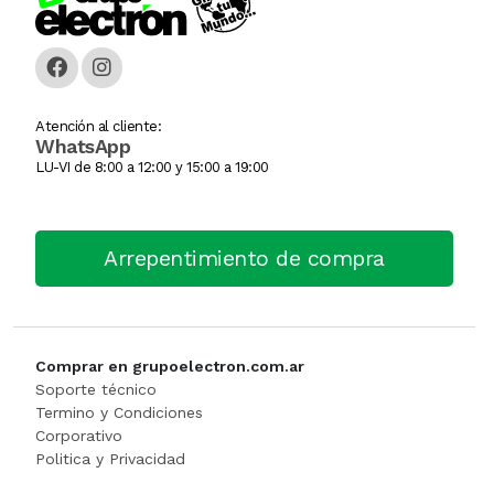
Caja Monedera
Jarra Electrica
ESCALERA
Carlitera
Licuadoras
GENERADORE
Atención al cliente:
WhatsApp
Carteles Led
Licuadoras
Hidrolavadora
LU-VI de 8:00 a 12:00 y 15:00 a 19:00
CHANGO AUTOSERVICI
Maquinas De Coser
INFLADORES
Arrepentimiento de compra
Churrera / Rellenadora De
Minipimer
Lijadora
Cocina Industrial
Pavas / Jarras Electricas
Maquinas Y Herramientas
CONSERVADORA DE HIEL
Planchas
Motoguada
Comprar en grupoelectron.com.ar
Soporte técnico
CONTADORA BILLET
Procesadoras / Picadoras
Motosierra
Termino y Condiciones
Corporativo
Politica y Privacidad
Cortador De Papa
Sandwichera
NIVEL LASE