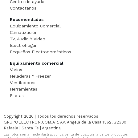
Centro de ayuda
Cortadora De Fiambre
Tostadoras
PISTOLAS DE CALO
Contactanos
Recomendados
Dispenser
WAFFLERA
Rotomartillo
Equipamiento Comercial
Climatización
Embutidora
Sensitiva
Tv, Audio Y Video
Electrohogar
Envasadora Al Vacio
SET HERRAMIENT
Pequeños Electrodomésticos
Equipamiento comercial
EXHIBIDORES DE VIDRI
Sierras Circulares
Varios
Heladeras Y Freezer
Exprimidoras / Jugueras
SIERRAS SABL
Ventiladores
Herramientas
Extractor
SOLDADOR
Piletas
FERMENTADORA
SOPLADOR
Copyright 2026 | Todos los derechos reservados
FILETEADOR
Taladro
GRUPOELECTRON.COM.AR. Av. Angela de la Casa 1362, S2300
Rafaela | Santa Fe | Argentina
Las fotos son a modo ilustrativo. La venta de cualquiera de los productos
Freidora