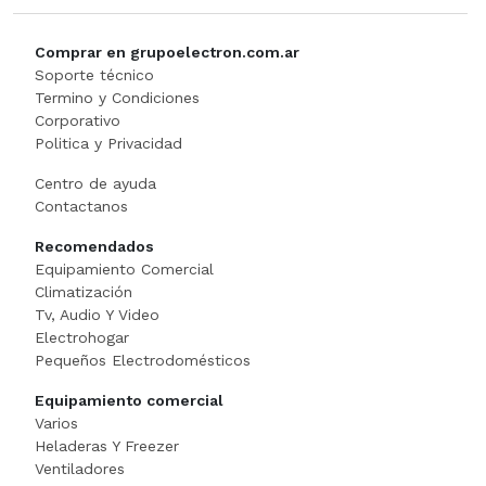
MEZCLADORA
Comprar en grupoelectron.com.ar
MICROONDA INDUSTRIAL
Soporte técnico
Termino y Condiciones
Minipimer
Corporativo
Politica y Privacidad
Multiprocesadora
Centro de ayuda
Contactanos
PANADERI
Recomendados
Equipamiento Comercial
Panchera
Climatización
Tv, Audio Y Video
PELADORA DE PAPA
Electrohogar
Pequeños Electrodomésticos
Picadora
Equipamiento comercial
Varios
Plancha Grill
Heladeras Y Freezer
Ventiladores
Porta Bobinas Doble