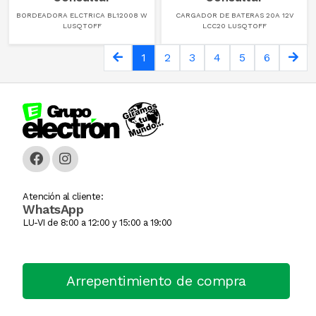
BORDEADORA ELCTRICA BL12008 W
CARGADOR DE BATERAS 20A 12V
LUSQTOFF
LCC20 LUSQTOFF
GUANTE
1
2
3
4
5
6
Hamburguesera
HERVIDOR DE PAST
Horno Industrial
IMPRESORA TIKE
Licuadora
Atención al cliente:
WhatsApp
LU-VI de 8:00 a 12:00 y 15:00 a 19:00
Lomitera
Lunchonette
Arrepentimiento de compra
Mesa De Trabajo