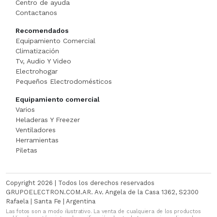
Centro de ayuda
Cortadora De Fiambre
Tostadoras
PISTOLAS DE CALO
Contactanos
Recomendados
Dispenser
WAFFLERA
Rotomartillo
Equipamiento Comercial
Climatización
Embutidora
Sensitiva
Tv, Audio Y Video
Electrohogar
Envasadora Al Vacio
SET HERRAMIENT
Pequeños Electrodomésticos
Equipamiento comercial
EXHIBIDORES DE VIDRI
Sierras Circulares
Varios
Heladeras Y Freezer
Exprimidoras / Jugueras
SIERRAS SABL
Ventiladores
Herramientas
Extractor
SOLDADOR
Piletas
FERMENTADORA
SOPLADOR
Copyright 2026 | Todos los derechos reservados
FILETEADOR
Taladro
GRUPOELECTRON.COM.AR. Av. Angela de la Casa 1362, S2300
Rafaela | Santa Fe | Argentina
Las fotos son a modo ilustrativo. La venta de cualquiera de los productos
Freidora