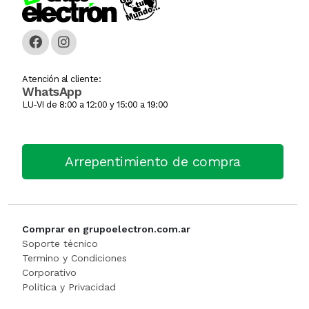
Caja Monedera
Jarra Electrica
ESCALERA
Carlitera
Licuadoras
GENERADORE
Atención al cliente:
WhatsApp
Carteles Led
Licuadoras
Hidrolavadora
LU-VI de 8:00 a 12:00 y 15:00 a 19:00
CHANGO AUTOSERVICI
Maquinas De Coser
INFLADORES
Arrepentimiento de compra
Churrera / Rellenadora De
Minipimer
Lijadora
Cocina Industrial
Pavas / Jarras Electricas
Maquinas Y Herramientas
CONSERVADORA DE HIEL
Planchas
Motoguada
Comprar en grupoelectron.com.ar
Soporte técnico
CONTADORA BILLET
Procesadoras / Picadoras
Motosierra
Termino y Condiciones
Corporativo
Politica y Privacidad
Cortador De Papa
Sandwichera
NIVEL LASE